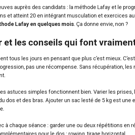
euves auprès des candidats : la méthode Lafay et le pr
ons et atteint 20 en intégrant musculation et exercices a
éthode Lafay en quelques mois
. Ça donne envie, non ?
r et les conseils qui font vraimen
nt tous les jours en pensant que plus c’est mieux. C’est 
 progression, pas une récompense. Sans récupération, le
nt.
es astuces simples fonctionnent bien. Varier les prises, l
s du dos et des bras. Ajouter un sac lesté de 5 kg est une
e.
hec à chaque séance : garder une ou deux répétitions en 
mplémentaires pour le dos : rowing, tirage horizontal