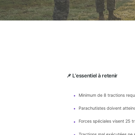
📌 L’essentiel à retenir
Minimum de 8 tractions requis
•
Parachutistes doivent attei
•
Forces spéciales visent 25 tr
•
Tractions mal exécutées ne s
•