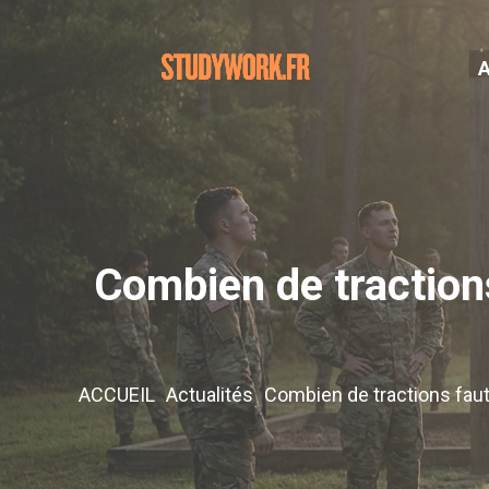
Aller
au
contenu
Combien de tractions 
ACCUEIL
Actualités
Combien de tractions faut-i