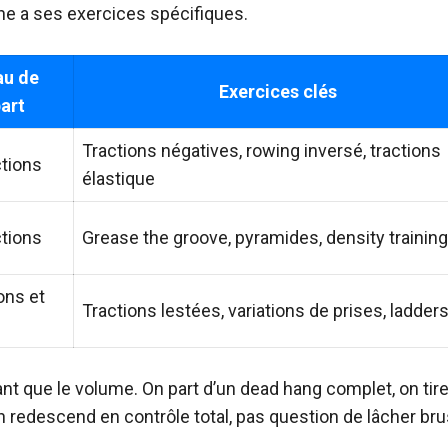
ne a ses exercices spécifiques.
au de
Exercices clés
art
Tractions négatives, rowing inversé, tractions
ctions
élastique
ctions
Grease the groove, pyramides, density training
ons et
Tractions lestées, variations de prises, ladder
ant que le volume. On part d’un dead hang complet, on tire
on redescend en contrôle total, pas question de lâcher b