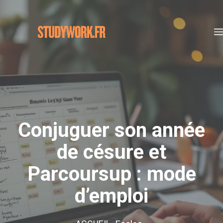
Aller
au
contenu
Conjuguer son année
de césure et
Parcoursup : mode
d’emploi